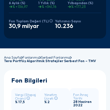
6 Aylık (%)
1 Yıllık (%)
Yılbaşından (%)
% +136,97
% +341,76
% +177,23
Yatırımcı Sayısı
Fon Toplam Değeri (TL)
10.236
30,9 milyar
Ana Sayfa
Fonlarımız
Serbest Fonlarımız
Tera Portföy Algoritmik Stratejiler Serbest Fon – TMV
Fon Bilgileri
Vergi (Stopaj
Yönetim
Fon İhraç
Tarihi
Oranı)
Ücreti
28 Haziran
% 17,5
% 2
2022