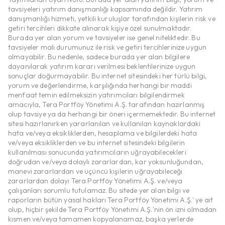
tavsiyeleri yatırım danışmanlığı kapsamında değildir. Yatırım
danışmanlığı hizmeti, yetkili kuruluşlar tarafından kişilerin risk ve
getiri tercihleri dikkate alınarak kişiye özel sunulmaktadır.
Burada yer alan yorum ve tavsiyeler ise genel niteliktedir. Bu
tavsiyeler mali durumunuz ile risk ve getiri tercihlerinize uygun
olmayabilir. Bu nedenle, sadece burada yer alan bilgilere
dayanılarak yatırım kararı verilmesi beklentilerinize uygun
sonuçlar doğurmayabilir. Bu internet sitesindeki her türlü bilgi,
yorum ve değerlendirme, karşılığında herhangi bir maddi
menfaat temin edilmeksizin yatırımcıları bilgilendirmek
amacıyla, Tera Portföy Yönetimi A.Ş. tarafından hazırlanmış
olup tavsiye ya da herhangi bir öneri içermemektedir. Bu internet
sitesi hazırlanırken yararlanılan ve kullanılan kaynaklardaki
hata ve/veya eksikliklerden, hesaplama ve bilgilerdeki hata
ve/veya eksikliklerden ve bu internet sitesindeki bilgilerin
kullanılması sonucunda yatırımcıların uğrayabilecekleri
doğrudan ve/veya dolaylı zararlardan, kar yoksunluğundan,
manevi zararlardan ve üçüncü kişilerin uğrayabileceği
zararlardan dolayı Tera Portföy Yönetimi A.Ş. ve/veya
çalışanları sorumlu tutulamaz. Bu sitede yer alan bilgi ve
raporların bütün yasal hakları Tera Portföy Yönetimi A.Ş.' ye ait
olup, hiçbir şekilde Tera Portföy Yönetimi A.Ş.'nin ön izni olmadan
kısmen ve/veya tamamen kopyalanamaz, başka yerlerde