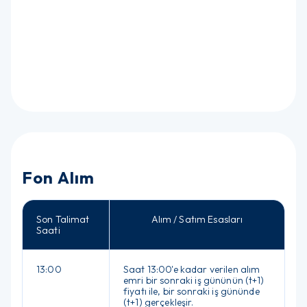
Fon Alım
Son Talimat
Alım / Satım Esasları
Saati
13:00
Saat 13:00'e kadar verilen alım
emri bir sonraki iş gününün (t+1)
fiyatı ile, bir sonraki iş gününde
(t+1) gerçekleşir.