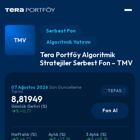
Serbest Fon
TMV
Algoritmik Yatırım
Tera Portföy Algoritmik
Stratejiler Serbest Fon – TMV
07 Ağustos 2026
Son Güncelleme
TEFAS
Tarihi
8,81949
Günlük Getiri (%)
Fon Al
% +0,77
Haftalık (%)
Aylık (%)
3 Aylık (%)
% +4,27
% +23,76
% +68,18