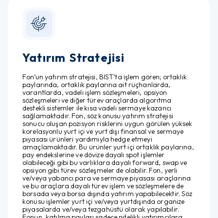
Yatırım Stratejisi
Fon’un yatırım stratejisi, BIST’ta işlem gören; ortaklık
paylarında, ortaklık paylarına ait rüçhanlarda,
varantlarda, vadeli işlem sözleşmeleri, opsiyon
sözleşmeleri ve diğer türev araçlarda algoritma
destekli sistemler ile kısa vadeli sermaye kazancı
sağlamaktadır. Fon, söz konusu yatırım stratejisi
sonucu oluşan pozisyon risklerini uygun görülen yüksek
korelasyonlu yurt içi ve yurt dışı finansal ve sermaye
piyasası ürünleri yardımıyla hedge etmeyi
amaçlamaktadır. Bu ürünler yurt içi ortaklık paylarına,
pay endekslerine ve dövize dayalı spot işlemler
olabileceği gibi bu varlıklara dayalı forward, swap ve
opsiyon gibi türev sözleşmeler de olabilir. Fon, yerli
ve/veya yabancı para ve sermaye piyasası araçlarına
ve bu araçlara dayalı türev işlem ve sözleşmelere de
borsada veya borsa dışında yatırım yapabilecektir. Söz
konusu işlemler yurt içi ve/veya yurtdışında organize
piyasalarda ve/veya tezgahüstü olarak yapılabilir.
Fonun, katılma payları sadece nitelikli yatırımcılara