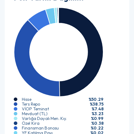
Hisse
%50.29
Ters Repo
%38.75
VİOP Teminat
%7.48
Mevduat (TL)
%3.23
Varlığa Dayalı Men. Kıy.
%0.99
Özel Kira
%0.38
Finansman Bonosu
%0.22
YF Katılma Payı
%0.02