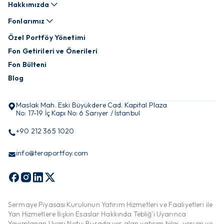
Hakkımızda
Fonlarımız
Özel Portföy Yönetimi
Fon Getirileri ve Önerileri
Fon Bülteni
Blog
Maslak Mah. Eski Büyükdere Cad. Kapital Plaza
No: 17-19 İç Kapı No: 6 Sarıyer / İstanbul
+90 212 365 1020
info@teraportfoy.com
Sermaye Piyasası Kurulunun Yatırım Hizmetleri ve Faaliyetleri ile
Yan Hizmetlere İlişkin Esaslar Hakkında Tebliğ'i Uyarınca
Yayımlanan Uyarı Notu: Burada yer alan yatırım bilgi, yorum ve