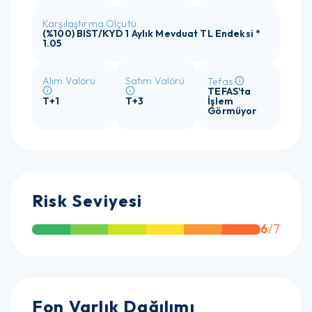
Karşılaştırma Ölçütü
(%100) BIST/KYD 1 Aylık Mevduat TL Endeksi *
1.05
Alım Valörü
Satım Valörü
Tefas
TEFAS'ta
T+1
T+3
İşlem
Görmüyor
Risk Seviyesi
6
/7
Fon Varlık Dağılımı