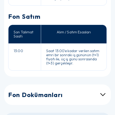
Fon Satım
Son Talimat
Alım / Satım Esasları
Saati
13:00
Saat 13:00'e kadar verilen satım
emri bir sonraki iş gününün (t+1)
fiyatı ile, üç iş günü sonrasında
(t+3) gerçekleşir.
Fon Dokümanları