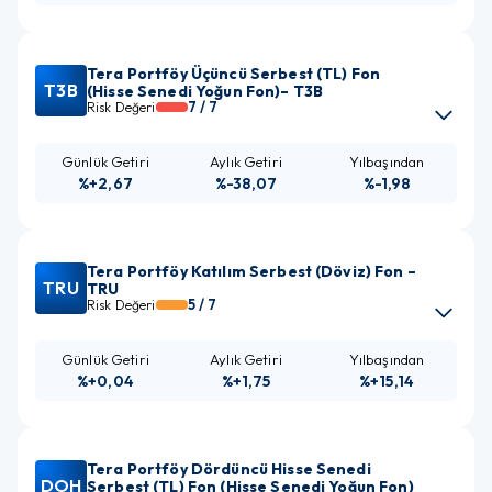
Tera Portföy Üçüncü Serbest (TL) Fon
T3B
(Hisse Senedi Yoğun Fon)– T3B
7
/ 7
Risk Değeri
%+2,67
%-38,07
%-1,98
Tera Portföy Katılım Serbest (Döviz) Fon –
TRU
TRU
5
/ 7
Risk Değeri
%+0,04
%+1,75
%+15,14
Tera Portföy Dördüncü Hisse Senedi
DOH
Serbest (TL) Fon (Hisse Senedi Yoğun Fon)