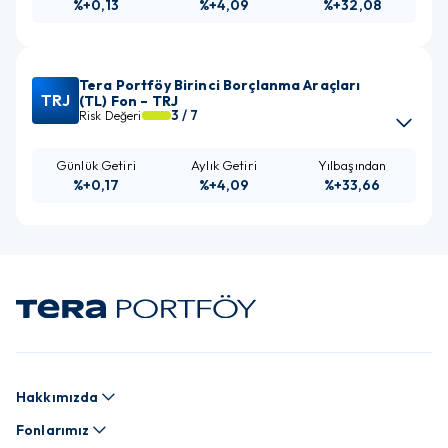
%+0,13
%+4,09
%+32,08
Tera Portföy Birinci Borçlanma Araçları
TRJ
(TL) Fon – TRJ
3
/ 7
Risk Değeri
%+0,17
%+4,09
%+33,66
Tera Portföy Hisse Senedi (TL) Fon (Hisse
THF
Senedi Yoğun Fon) – THF
6
/ 7
Risk Değeri
%+1,26
%+1,76
%+36,4
Hakkımızda
Fonlarımız
Tera Portföy Game Invest Girişim