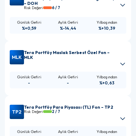
– DOH
6
/ 7
Risk Değeri
%+0,59
%-14,44
%+10,39
Tera Portföy Maslak Serbest Özel Fon –
MLK
MLK
-
-
%+0,63
Tera Portföy Para Piyasası (TL) Fon – TP2
TP2
2
/ 7
Risk Değeri