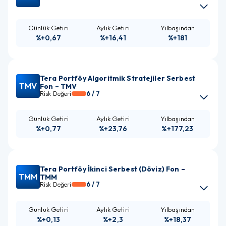
%+0,67
%+16,41
%+181
Tera Portföy Algoritmik Stratejiler Serbest
TMV
Fon – TMV
6
/ 7
Risk Değeri
%+0,77
%+23,76
%+177,23
Tera Portföy İkinci Serbest (Döviz) Fon –
TMM
TMM
6
/ 7
Risk Değeri
%+0,13
%+2,3
%+18,37