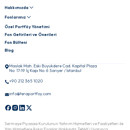
Hakkımızda
Fonlarımız
Özel Portföy Yönetimi
Fon Getirileri ve Önerileri
Fon Bülteni
Blog
Maslak Mah. Eski Büyükdere Cad. Kapital Plaza
No: 17-19 İç Kapı No: 6 Sarıyer / İstanbul
+90 212 365 1020
info@teraportfoy.com
Sermaye Piyasası Kurulunun Yatırım Hizmetleri ve Faaliyetleri ile
Yan Hizmetlere İlişkin Esaslar Hakkında Tebliğ'i Uyarınca