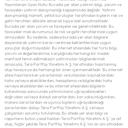
Yayımlanan Uyarı Notu: Burada yer alan yatırım bilgi, yorum ve
tavsiyeleri yatırım danışmanlığı kapsamında değildir. Yatırım
danışmanlığı hizmeti, yetkili kuruluşlar tarafından kişilerin risk ve
getiri tercihleri dikkate alınarak kişiye özel sunulmaktadır.
Burada yer alan yorum ve tavsiyeler ise genel niteliktedir. Bu
tavsiyeler mali durumunuz ile risk ve getiri tercihlerinize uygun
olmayabilir. Bu nedenle, sadece burada yer alan bilgilere
dayanılarak yatırım kararı verilmesi beklentilerinize uygun
sonuçlar doğurmayabilir. Bu internet sitesindeki her türlü bilgi,
yorum ve değerlendirme, karşılığında herhangi bir maddi
menfaat temin edilmeksizin yatırımcıları bilgilendirmek
amacıyla, Tera Portföy Yönetimi A.Ş. tarafından hazırlanmış
olup tavsiye ya da herhangi bir öneri içermemektedir. Bu internet
sitesi hazırlanırken yararlanılan ve kullanılan kaynaklardaki
hata ve/veya eksikliklerden, hesaplama ve bilgilerdeki hata
ve/veya eksikliklerden ve bu internet sitesindeki bilgilerin
kullanılması sonucunda yatırımcıların uğrayabilecekleri
doğrudan ve/veya dolaylı zararlardan, kar yoksunluğundan,
manevi zararlardan ve üçüncü kişilerin uğrayabileceği
zararlardan dolayı Tera Portföy Yönetimi A.Ş. ve/veya
çalışanları sorumlu tutulamaz. Bu sitede yer alan bilgi ve
raporların bütün yasal hakları Tera Portföy Yönetimi A.Ş.' ye ait
olup, hiçbir şekilde Tera Portföy Yönetimi A.Ş.'nin ön izni olmadan