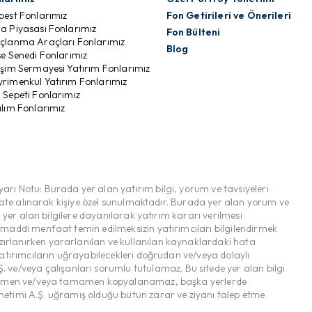
best Fonlarımız
Fon Getirileri ve Önerileri
a Piyasası Fonlarımız
Fon Bülteni
çlanma Araçları Fonlarımız
Blog
se Senedi Fonlarımız
işim Sermayesi Yatırım Fonlarımız
rimenkul Yatırım Fonlarımız
 Sepeti Fonlarımız
ılım Fonlarımız
yarı Notu: Burada yer alan yatırım bilgi, yorum ve tavsiyeleri
ikkate alınarak kişiye özel sunulmaktadır. Burada yer alan yorum ve
a yer alan bilgilere dayanılarak yatırım kararı verilmesi
r maddi menfaat temin edilmeksizin yatırımcıları bilgilendirmek
azırlanırken yararlanılan ve kullanılan kaynaklardaki hata
 yatırımcıların uğrayabilecekleri doğrudan ve/veya dolaylı
ve/veya çalışanları sorumlu tutulamaz. Bu sitede yer alan bilgi
dan kısmen ve/veya tamamen kopyalanamaz, başka yerlerde
önetimi A.Ş. uğramış olduğu bütün zarar ve ziyanı talep etme