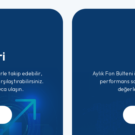
ri
rle takip edebilir,
Aylık Fon Bülteni i
şılaştırabilirsiniz.
performans son
ca ulaşın.
değerle