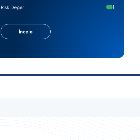
1
Risk Değeri
İncele