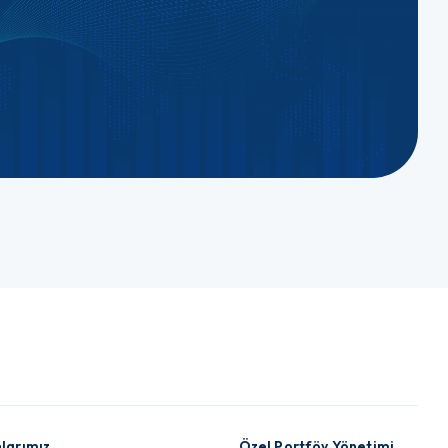
larımız
Özel Portföy Yönetimi