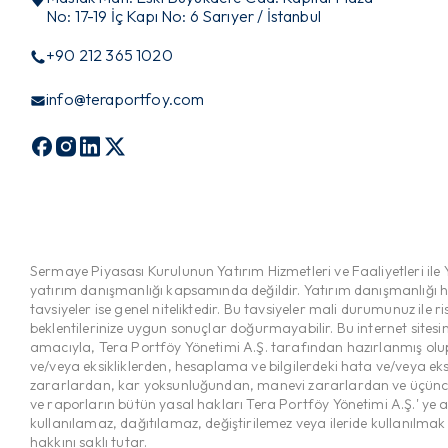
No: 17-19 İç Kapı No: 6 Sarıyer / İstanbul
+90 212 365 1020
info@teraportfoy.com
Sermaye Piyasası Kurulunun Yatırım Hizmetleri ve Faaliyetleri ile 
yatırım danışmanlığı kapsamında değildir. Yatırım danışmanlığı hizm
tavsiyeler ise genel niteliktedir. Bu tavsiyeler mali durumunuz ile 
beklentilerinize uygun sonuçlar doğurmayabilir. Bu internet sitesi
amacıyla, Tera Portföy Yönetimi A.Ş. tarafından hazırlanmış olup 
ve/veya eksikliklerden, hesaplama ve bilgilerdeki hata ve/veya eks
zararlardan, kar yoksunluğundan, manevi zararlardan ve üçüncü ki
ve raporların bütün yasal hakları Tera Portföy Yönetimi A.Ş.' ye
kullanılamaz, dağıtılamaz, değiştirilemez veya ileride kullanılma
hakkını saklı tutar.