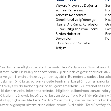
Vizyon, Misyon ve Değerler
Ser
Yatırım Kriterimiz
Par
Yönetim Kadromuz
Bor
Genel Kurul ve İç Yönerge
His
Hizmet Aldığımız Kuruluşlar
Gir
Sürekli Bilgilendirme Formu
Gay
Bizden Haberler
Fon
Duyurular
Kat
Sıkça Sorulan Sorular
İletişim
Yan Hizmetlere İlişkin Esaslar Hakkında Tebliğ'i Uyarınca Yayımlanan U
eti, yetkili kuruluşlar tarafından kişilerin risk ve getiri tercihleri d
risk ve getiri tercihlerinize uygun olmayabilir. Bu nedenle, sadece burad
ndeki her türlü bilgi, yorum ve değerlendirme, karşılığında herhangi bi
tavsiye ya da herhangi bir öneri içermemektedir. Bu internet sitesi h
ikliklerden ve bu internet sitesindeki bilgilerin kullanılması sonucunda
şilerin uğrayabileceği zararlardan dolayı Tera Portföy Yönetimi A.Ş. 
 ait olup, hiçbir şekilde Tera Portföy Yönetimi A.Ş.'nin ön izni olma
k üzere bilgisayar sistemlerine aktarılamaz. Aksi halde, Tera Portföy Y