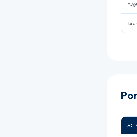
Ayşe
İbra
Por
Adı 