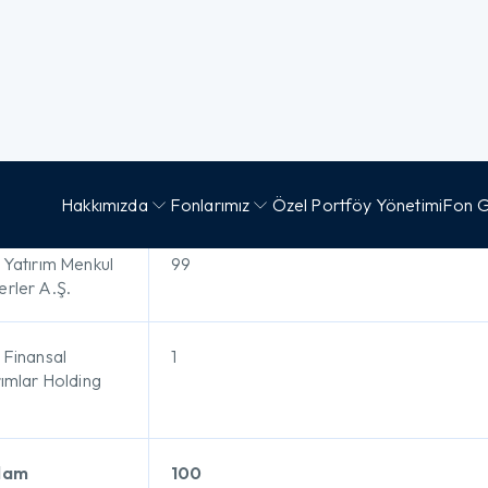
ket Sermayesi ve Ortaklık 
giler
oyadı / Ticaret
Sermaye Oranı (%)
nı
 Yatırım Menkul
99
rler A.Ş.
 Finansal 
1
rımlar Holding 
lam
100