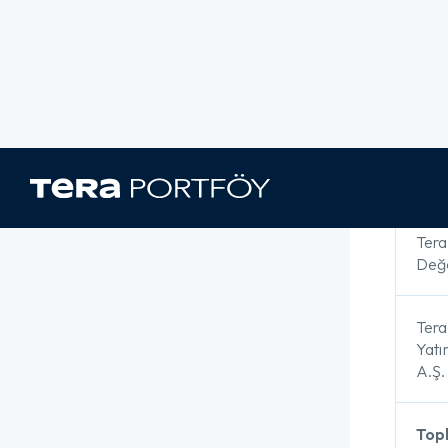
Şir
Bil
Adı S
Ünva
Tera
Değe
Tera
Yatı
A.Ş.
Top