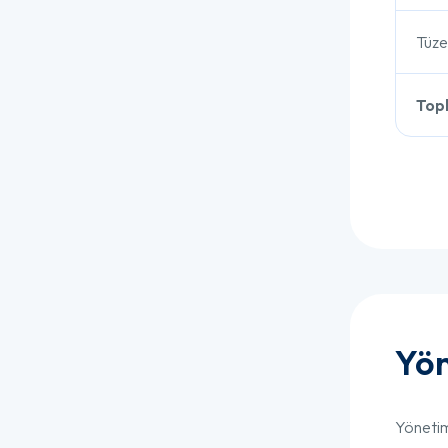
Tüze
Top
Yön
Yönetim