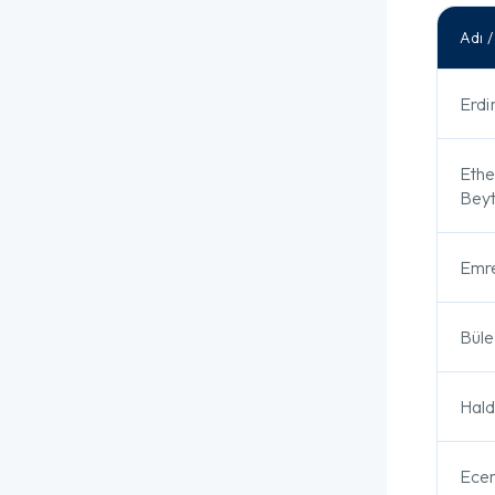
Adı 
Erdi
Ethe
Bey
Emre
Büle
Hald
Ece