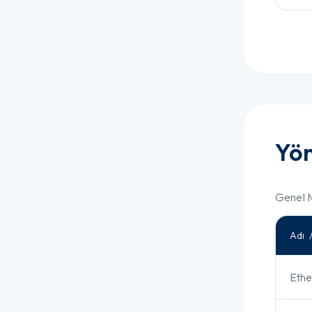
Yön
Genel M
Adı 
Eth