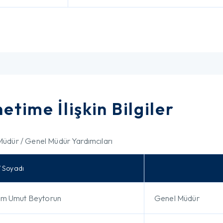
etime İlişkin Bilgiler
üdür / Genel Müdür Yardımcıları
/ Soyadı
em Umut Beytorun
Genel Müdür