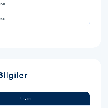
cısı
cısı
Bilgiler
Ünvanı