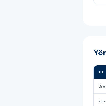
Yön
Tür
Bire
Kur