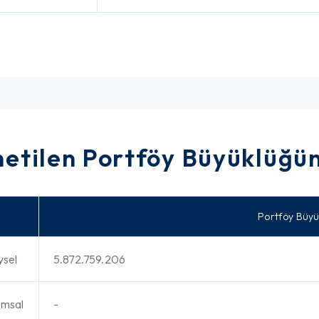
etilen Portföy Büyüklüğüne
Portföy Büyü
ysel
5.872.759.206
umsal
-