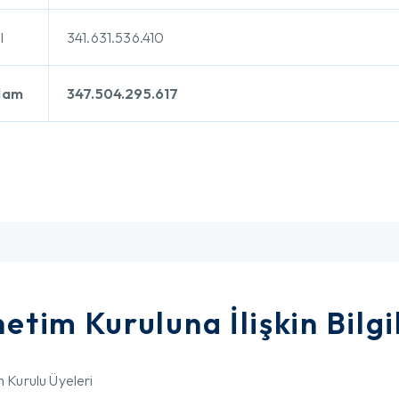
l
341.631.536.410
lam
347.504.295.617
etim Kuruluna İlişkin Bilgi
 Kurulu Üyeleri