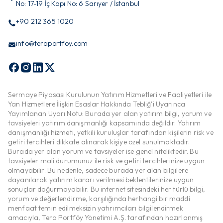
No: 17-19 İç Kapı No: 6 Sarıyer / İstanbul
+90 212 365 1020
info@teraportfoy.com
Sermaye Piyasası Kurulunun Yatırım Hizmetleri ve Faaliyetleri ile
Yan Hizmetlere İlişkin Esaslar Hakkında Tebliğ'i Uyarınca
Yayımlanan Uyarı Notu: Burada yer alan yatırım bilgi, yorum ve
tavsiyeleri yatırım danışmanlığı kapsamında değildir. Yatırım
danışmanlığı hizmeti, yetkili kuruluşlar tarafından kişilerin risk ve
getiri tercihleri dikkate alınarak kişiye özel sunulmaktadır.
Burada yer alan yorum ve tavsiyeler ise genel niteliktedir. Bu
tavsiyeler mali durumunuz ile risk ve getiri tercihlerinize uygun
olmayabilir. Bu nedenle, sadece burada yer alan bilgilere
dayanılarak yatırım kararı verilmesi beklentilerinize uygun
sonuçlar doğurmayabilir. Bu internet sitesindeki her türlü bilgi,
yorum ve değerlendirme, karşılığında herhangi bir maddi
menfaat temin edilmeksizin yatırımcıları bilgilendirmek
amacıyla, Tera Portföy Yönetimi A.Ş. tarafından hazırlanmış