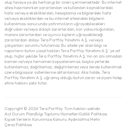
olup tavsiye ya da herhangi bir öneri içermemektedir. Bu internet
sitesi hazırlanırken yararlanılan ve kullanılan kaynaklardaki
hata ve/veya eksikliklerden, hesaplama ve bilgilerdeki hata
ve/veya eksikliklerden ve bu internet sitesindeki bilgilerin
kullanılması sonucunda yatırımcıların uğrayabilecekleri
doğrudan ve/veya dolaylı zararlardan, kar yoksunluğundan,
manevi zararlardan ve üçüncü kişilerin uğrayabileceği
zararlardan dolayı Tera Portföy Yönetimi A.Ş. ve/veya
çalışanları sorumlu tutulamaz. Bu sitede yer alan bilgi ve
raporların bütün yasal hakları Tera Portföy Yönetimi A.Ş.' ye ait
olup, hiçbir şekilde Tera Portföy Yönetimi A.Ş.'nin ön izni olmadan
kısmen ve/veya tamamen kopyalanamaz, başka yerlerde
kullanılamaz, dağıtılamaz, değiştirilemez veya ileride kullanılmak
üzere bilgisayar sistemlerine aktarılamaz. Aksi halde, Tera
Portföy Yönetimi A.Ş. uğramış olduğu bütün zarar ve ziyanı talep
etme hakkını saklı tutar.
Copyright © 2026 Tera Portföy. Tüm hakları saklıdır.
Acil Durum Planı
Bilgi Toplumu Hizmetleri
Gizlilik Politikası
Kişisel Verilerin Korunması Kanunu Aydınlatma Metni
Çerez Politikası