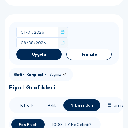
Uygula
Temizle
Getiri Karşılaştır
Fiyat Grafikleri
Haftalık
Aylık
Yılbaşından
Tarih Ara
Fon Fiyatı
1000 TRY Ne Getirdi?