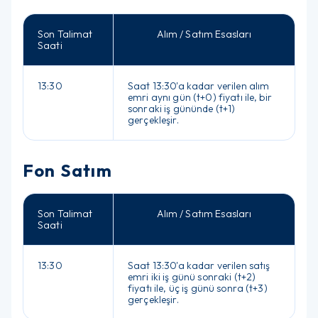
Son Talimat
Alım / Satım Esasları
Saati
13:30
Saat 13:30'a kadar verilen alım
emri aynı gün (t+0) fiyatı ile, bir
sonraki iş gününde (t+1)
gerçekleşir.
Fon Satım
Son Talimat
Alım / Satım Esasları
Saati
13:30
Saat 13:30'a kadar verilen satış
emri iki iş günü sonraki (t+2)
fiyatı ile, üç iş günü sonra (t+3)
gerçekleşir.