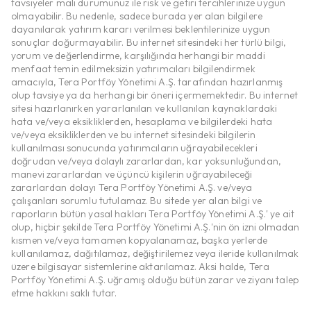
tavsiyeler mali durumunuz ile risk ve getiri tercihlerinize uygun
olmayabilir. Bu nedenle, sadece burada yer alan bilgilere
dayanılarak yatırım kararı verilmesi beklentilerinize uygun
sonuçlar doğurmayabilir. Bu internet sitesindeki her türlü bilgi,
yorum ve değerlendirme, karşılığında herhangi bir maddi
menfaat temin edilmeksizin yatırımcıları bilgilendirmek
amacıyla, Tera Portföy Yönetimi A.Ş. tarafından hazırlanmış
olup tavsiye ya da herhangi bir öneri içermemektedir. Bu internet
sitesi hazırlanırken yararlanılan ve kullanılan kaynaklardaki
hata ve/veya eksikliklerden, hesaplama ve bilgilerdeki hata
ve/veya eksikliklerden ve bu internet sitesindeki bilgilerin
kullanılması sonucunda yatırımcıların uğrayabilecekleri
doğrudan ve/veya dolaylı zararlardan, kar yoksunluğundan,
manevi zararlardan ve üçüncü kişilerin uğrayabileceği
zararlardan dolayı Tera Portföy Yönetimi A.Ş. ve/veya
çalışanları sorumlu tutulamaz. Bu sitede yer alan bilgi ve
raporların bütün yasal hakları Tera Portföy Yönetimi A.Ş.' ye ait
olup, hiçbir şekilde Tera Portföy Yönetimi A.Ş.'nin ön izni olmadan
kısmen ve/veya tamamen kopyalanamaz, başka yerlerde
kullanılamaz, dağıtılamaz, değiştirilemez veya ileride kullanılmak
üzere bilgisayar sistemlerine aktarılamaz. Aksi halde, Tera
Portföy Yönetimi A.Ş. uğramış olduğu bütün zarar ve ziyanı talep
etme hakkını saklı tutar.