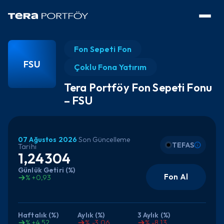
Fon Sepeti Fon
FSU
Çoklu Fona Yatırım
Tera Portföy Fon Sepeti Fonu
– FSU
07 Ağustos 2026
Son Güncelleme
TEFAS
Tarihi
1,24304
Günlük Getiri (%)
Fon Al
% +0,93
Haftalık (%)
Aylık (%)
3 Aylık (%)
% +4,52
% -3,06
% -8,13