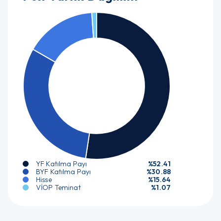
YF Katılma Payı
%52.41
BYF Katılma Payı
%30.88
Hisse
%15.64
VİOP Teminat
%1.07