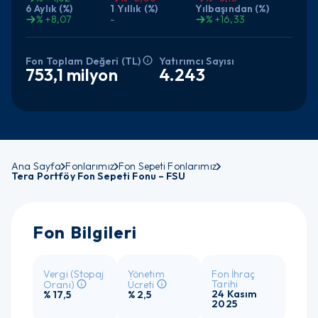
6 Aylık (%)
1 Yıllık (%)
Yılbaşından (%)
% +8,07
-
% +16,33
Yatırımcı Sayısı
Fon Toplam Değeri (TL)
4.243
753,1 milyon
Ana Sayfa
Fonlarımız
Fon Sepeti Fonlarımız
Tera Portföy Fon Sepeti Fonu – FSU
Fon Bilgileri
Vergi (Stopaj
Yönetim
Fon İhraç
Tarihi
Oranı)
Ücreti
24 Kasım
% 17,5
% 2,5
2025