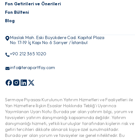
Fon Getirileri ve Önerileri
Fon Bülteni
Blog
Maslak Mah. Eski Büyükdere Cad. Kapital Plaza
No: 17-19 İç Kapı No: 6 Sarıyer / İstanbul
+90 212 365 1020
info@teraportfoy.com
Sermaye Piyasası Kurulunun Yatırım Hizmetleri ve Faaliyetleri ile
Yan Hizmetlere İlişkin Esaslar Hakkında Tebliğ'i Uyarınca
Yayımlanan Uyarı Notu: Burada yer alan yatırım bilgi, yorum ve
tavsiyeleri yatırım danışmanlığı kapsamında değildir. Yatırım
danışmanlığı hizmeti, yetkili kuruluşlar tarafından kişilerin risk ve
getiri tercihleri dikkate alınarak kişiye özel sunulmaktadır.
Burada yer alan yorum ve tavsiyeler ise genel niteliktedir. Bu