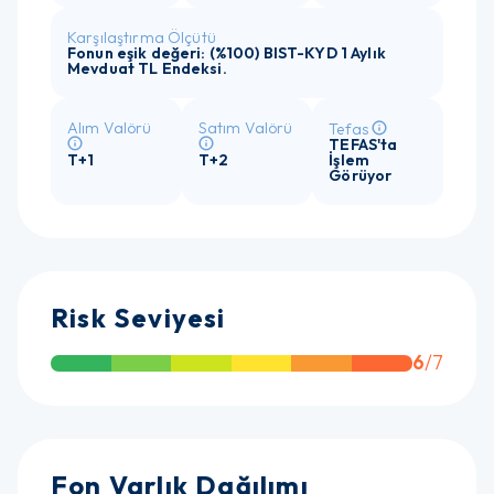
Karşılaştırma Ölçütü
Fonun eşik değeri: (%100) BIST-KYD 1 Aylık
Mevduat TL Endeksi.
Alım Valörü
Satım Valörü
Tefas
TEFAS'ta
T+1
T+2
İşlem
Görüyor
Risk Seviyesi
6
/7
Fon Varlık Dağılımı