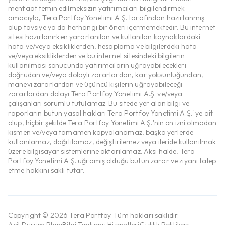
menfaat temin edilmeksizin yatırımcıları bilgilendirmek
amacıyla, Tera Portföy Yönetimi A.Ş. tarafından hazırlanmış
olup tavsiye ya da herhangi bir öneri içermemektedir. Bu internet
sitesi hazırlanırken yararlanılan ve kullanılan kaynaklardaki
hata ve/veya eksikliklerden, hesaplama ve bilgilerdeki hata
ve/veya eksikliklerden ve bu internet sitesindeki bilgilerin
kullanılması sonucunda yatırımcıların uğrayabilecekleri
doğrudan ve/veya dolaylı zararlardan, kar yoksunluğundan,
manevi zararlardan ve üçüncü kişilerin uğrayabileceği
zararlardan dolayı Tera Portföy Yönetimi A.Ş. ve/veya
çalışanları sorumlu tutulamaz. Bu sitede yer alan bilgi ve
raporların bütün yasal hakları Tera Portföy Yönetimi A.Ş.' ye ait
olup, hiçbir şekilde Tera Portföy Yönetimi A.Ş.'nin ön izni olmadan
kısmen ve/veya tamamen kopyalanamaz, başka yerlerde
kullanılamaz, dağıtılamaz, değiştirilemez veya ileride kullanılmak
üzere bilgisayar sistemlerine aktarılamaz. Aksi halde, Tera
Portföy Yönetimi A.Ş. uğramış olduğu bütün zarar ve ziyanı talep
etme hakkını saklı tutar.
Copyright © 2026 Tera Portföy. Tüm hakları saklıdır.