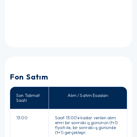
Fon Satım
Son Talimat
Alım / Satım Esasları
Saati
13:00
Saat 13:00'e kadar verilen alım
emri bir sonraki iş gününün (t+1)
fiyatı ile, bir sonraki iş gününde
(t+1) gerçekleşir.