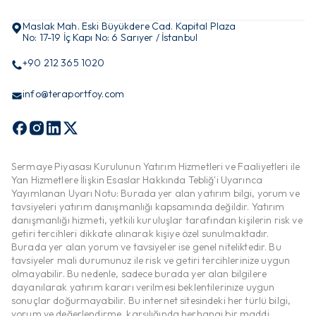
Maslak Mah. Eski Büyükdere Cad. Kapital Plaza
No: 17-19 İç Kapı No: 6 Sarıyer / İstanbul
+90 212 365 1020
info@teraportfoy.com
Sermaye Piyasası Kurulunun Yatırım Hizmetleri ve Faaliyetleri ile
Yan Hizmetlere İlişkin Esaslar Hakkında Tebliğ'i Uyarınca
Yayımlanan Uyarı Notu: Burada yer alan yatırım bilgi, yorum ve
tavsiyeleri yatırım danışmanlığı kapsamında değildir. Yatırım
danışmanlığı hizmeti, yetkili kuruluşlar tarafından kişilerin risk ve
getiri tercihleri dikkate alınarak kişiye özel sunulmaktadır.
Burada yer alan yorum ve tavsiyeler ise genel niteliktedir. Bu
tavsiyeler mali durumunuz ile risk ve getiri tercihlerinize uygun
olmayabilir. Bu nedenle, sadece burada yer alan bilgilere
dayanılarak yatırım kararı verilmesi beklentilerinize uygun
sonuçlar doğurmayabilir. Bu internet sitesindeki her türlü bilgi,
yorum ve değerlendirme, karşılığında herhangi bir maddi