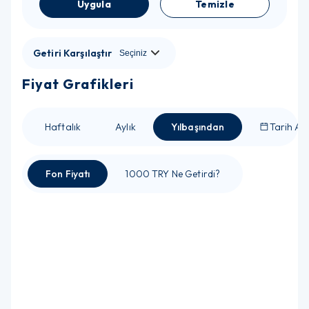
Uygula
Temizle
Getiri Karşılaştır
Fiyat Grafikleri
Haftalık
Aylık
Yılbaşından
Tarih Ara
Fon Fiyatı
1000 TRY Ne Getirdi?