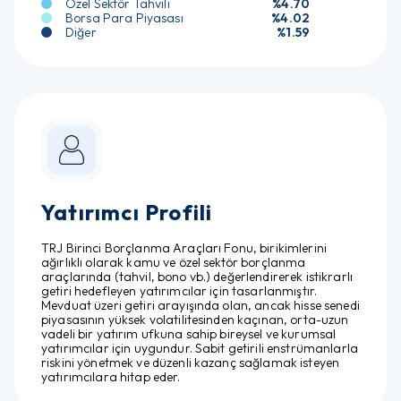
Özel Sektör Tahvili
%4.70
Borsa Para Piyasası
%4.02
Diğer
%1.59
Yatırımcı Profili
TRJ Birinci Borçlanma Araçları Fonu, birikimlerini
ağırlıklı olarak kamu ve özel sektör borçlanma
araçlarında (tahvil, bono vb.) değerlendirerek istikrarlı
getiri hedefleyen yatırımcılar için tasarlanmıştır.
Mevduat üzeri getiri arayışında olan, ancak hisse senedi
piyasasının yüksek volatilitesinden kaçınan, orta-uzun
vadeli bir yatırım ufkuna sahip bireysel ve kurumsal
yatırımcılar için uygundur. Sabit getirili enstrümanlarla
riskini yönetmek ve düzenli kazanç sağlamak isteyen
yatırımcılara hitap eder.