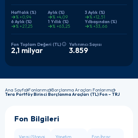
Haftalık (%)
Aylık (%)
3 Aylık (%)
% +0,94
% +4,09
% +12,51
6 Aylık (%)
1 Yıllık (%)
Yılbaşından (%)
% +27,25
% +63,25
% +33,66
Yatırımcı Sayısı
Fon Toplam Değeri (TL)
3.859
2,1 milyar
Ana Sayfa
Fonlarımız
Borçlanma Araçları Fonlarımız
Tera Portföy Birinci Borçlanma Araçları (TL) Fon – TRJ
Fon Bilgileri
Vergi (Stopaj
Yönetim
Fon İhraç