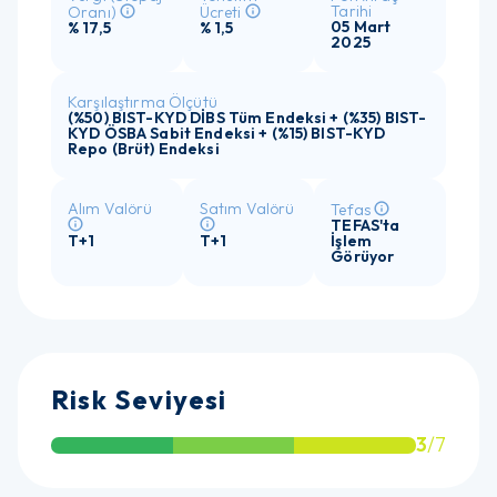
Tarihi
Oranı)
Ücreti
05 Mart
% 17,5
% 1,5
2025
Karşılaştırma Ölçütü
(%50) BIST-KYD DİBS Tüm Endeksi + (%35) BIST-
KYD ÖSBA Sabit Endeksi + (%15) BIST-KYD
Repo (Brüt) Endeksi
Alım Valörü
Satım Valörü
Tefas
TEFAS'ta
T+1
T+1
İşlem
Görüyor
Risk Seviyesi
3
/7