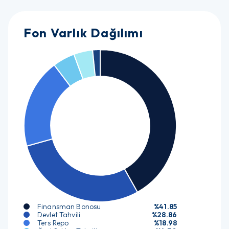
Fon Varlık Dağılımı
Finansman Bonosu
%41.85
Devlet Tahvili
%28.86
Ters Repo
%18.98