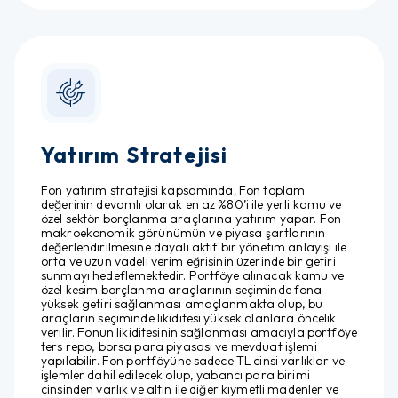
Yatırım Stratejisi
Fon yatırım stratejisi kapsamında; Fon toplam
değerinin devamlı olarak en az %80’i ile yerli kamu ve
özel sektör borçlanma araçlarına yatırım yapar. Fon
makroekonomik görünümün ve piyasa şartlarının
değerlendirilmesine dayalı aktif bir yönetim anlayışı ile
orta ve uzun vadeli verim eğrisinin üzerinde bir getiri
sunmayı hedeflemektedir. Portföye alınacak kamu ve
özel kesim borçlanma araçlarının seçiminde fona
yüksek getiri sağlanması amaçlanmakta olup, bu
araçların seçiminde likiditesi yüksek olanlara öncelik
verilir. Fonun likiditesinin sağlanması amacıyla portföye
ters repo, borsa para piyasası ve mevduat işlemi
yapılabilir. Fon portföyüne sadece TL cinsi varlıklar ve
işlemler dahil edilecek olup, yabancı para birimi
cinsinden varlık ve altın ile diğer kıymetli madenler ve